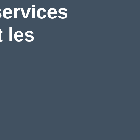
services
 les