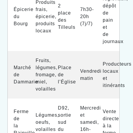
Produits
2
dépôt
Épicerie
frais,
7h30-
place
de
du
épicerie,
20h
des
pain
Bourg
produits
(7j/7)
Tilleuls
et
locaux
de
journaux
Fruits,
Producteurs
Marché
légumes,
Place
Vendredi
locaux
de
fromage,
de
matin
et
Dammarie
miel,
l’Église
itinérants
volailles
D92,
Mercredi
Ferme
Vente
Légumes,
sortie
et
de
directe
oeufs,
sud
samedi,
la
à la
volailles
du
16h-
Rainville
ferme